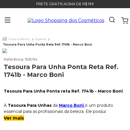
FRETE GRÁTIS ACIMA DE R$ 199
Corpo e Banho
Higiene
Tesoura Para Unha Ponta Reta Ref. 1741b - Marco Boni
Referência
:
156094
Tesoura Para Unha Ponta Reta Ref.
1741b - Marco Boni
Tesoura Para Unha Ponta reta Ref. 1741b - Marco Boni
A
Tesoura Para Unhas
da
Marco Boni
é um produto
essencial para as profissionais da beleza. Ele possui
um
material resistente e de alta qualidade em aço
Ver mais
inox
, sua ponta é pequena proporcionando
precisão ao
corte
, além disso, seu tamanho pequeno proporciona