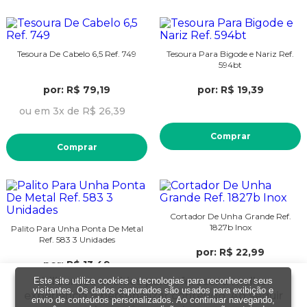
Tesoura De Cabelo 6,5 Ref. 749
Tesoura Para Bigode e Nariz Ref.
594bt
por: R$ 79,19
por: R$ 19,39
ou em 3x de R$ 26,39
Comprar
Comprar
Cortador De Unha Grande Ref.
1827b Inox
Palito Para Unha Ponta De Metal
Ref. 583 3 Unidades
por: R$ 22,99
por: R$ 13,49
Utilizamos cookies para oferecer a melhor
Este site utiliza cookies e tecnologias para reconhecer seus
visitantes. Os dados capturados são usados para exibição e
experiência e personalizar conteúdo. Ao seguir
Comprar
envio de conteúdos personalizados. Ao continuar navegando,