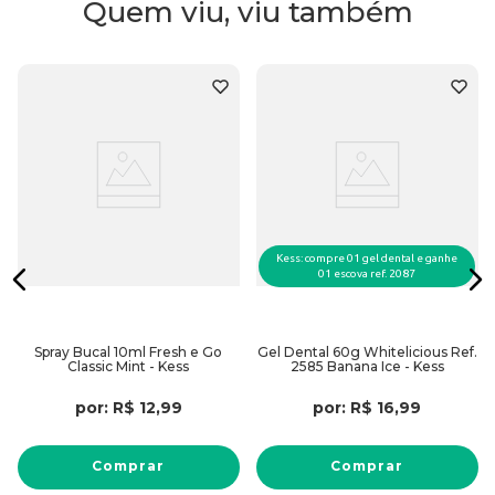
Quem viu, viu também
Kess: compre 01 gel dental e ganhe
01 escova ref. 2087
Spray Bucal 10ml Fresh e Go
Gel Dental 60g Whitelicious Ref.
Classic Mint - Kess
2585 Banana Ice - Kess
por:
R$
12
,
99
por:
R$
16
,
99
Comprar
Comprar