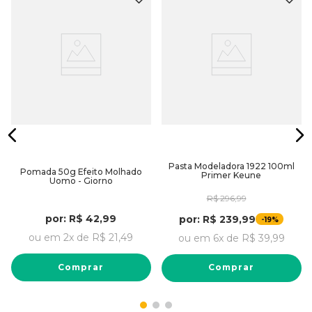
Pasta Modeladora 1922 100ml
Pomada 50g Efeito Molhado
Primer Keune
Uomo - Giorno
R$
296
,
99
por:
R$
42
,
99
por:
R$
239
,
99
-
19%
ou em
2
x de
R$
21
,
49
ou em
6
x de
R$
39
,
99
Comprar
Comprar