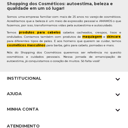
Shopping dos Cosméticos: autoestima, beleza e
qualidade em um só lugar!
Somos uma empresa familiar com mais de 25 anos no varejo de cosméticos.
Acreditamos que a beleza é um meio de expressão pessoal e AMAMOS o que
fazemos, por isso, transformamos vidas pela autoestima e autocuidado.
Temos
produtos para cabelos
cabelos cacheados, crespos, lisos e
ondulados. Contamos também com produtos de
maquiagem
e
skincare
,
para diferentes tipos de peles. E aos homens que querem se cuidar, temos
cosméticos masculinos
para barba, géis para cabelo, pomadas e mais.
Nós do Shopping dos Cosméticos queremos ser referência no quesito
cosméticos e cuidados pessoais. Nessa jornada de emancipação de
autoestima, já conquistamos o coração de muitos. Só falta você!
INSTITUCIONAL
Quem Somos
AJUDA
Nossas lojas
Política de Privacidade
Pedidos Whatsapp
MINHA CONTA
Frete e Entrega
Datas Especiais
Meus Pedidos
Troca e Devoluções
ATENDIMENTO
Cupons