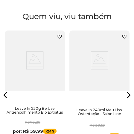
Quem viu, viu também
Leave In 250g Be Use
Leave In 240ml Meu Liso
Antiencolhimento Bio Extratus
Ostentação - Salon Line
R$
78
,
89
R$
30
,
59
por:
R$
59
,
99
-
24%