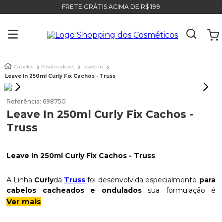
FRETE GRÁTIS ACIMA DE R$ 199
Cabelos
Finalizadores
Leave In
Leave In 250ml Curly Fix Cachos - Truss
Referência
:
698750
Leave In 250ml Curly Fix Cachos -
Truss
Leave In 250ml Curly Fix Cachos - Truss
A Linha
Curly
da
Truss
foi desenvolvida especialmente
para
cabelos cacheados e ondulados
sua formulação é
composta por Aminoácidos, Proteínas e Óleos exclusivos
Ver mais
que possibilitam aos cabelos cacheados e ondulados uma
incrível definição dos cachos
, além de
hidratar
ele