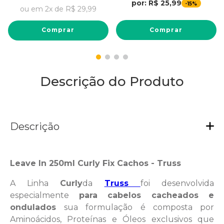
por:
R$
25
,
99
-
15%
ou em
2
x de
R$
29
,
99
Comprar
Comprar
Descrição do Produto
Descrição
Leave In 250ml Curly Fix Cachos - Truss
A Linha
Curly
da
Truss
foi desenvolvida
especialmente
para cabelos cacheados e
ondulados
sua formulação é composta por
Aminoácidos, Proteínas e Óleos exclusivos que