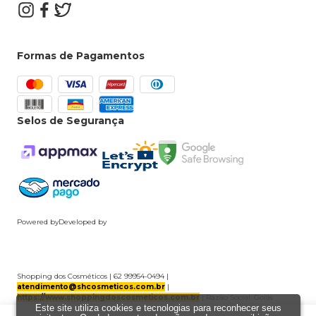
Formas de Pagamentos
Selos de Segurança
Powered by
Developed by
Shopping dos Cosméticos | 62 99954-0494 |
atendimento@shcosmeticos.com.br
|
https://www.shoppingdoscosmeticos.com.br
| Razão Social: Goiás
Este site utiliza cookies e tecnologias para reconhecer seus
Comércio de Cosméticos Ltda | CNPJ: 17.871.449/0001-28 | Endereço: Avenida