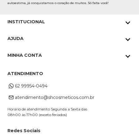
autoestima, já conquistamos o coração de muitos. Só falta você!
INSTITUCIONAL
Quem Somos
AJUDA
Nossas lojas
Política de Privacidade
Pedidos Whatsapp
MINHA CONTA
Frete e Entrega
Datas Especiais
Meus Pedidos
Troca e Devoluções
ATENDIMENTO
Cupons
Endereço de entrega
Formas de Pagamento
62 99954-0494
Alterar Cadastro
Retire na loja
atendimento@shcosmeticos.com.br
Dúvidas Frequentes
Horário de atendimento Segunda a Sexta das
08h00 às 17h00 (exceto feriados)
Redes Sociais