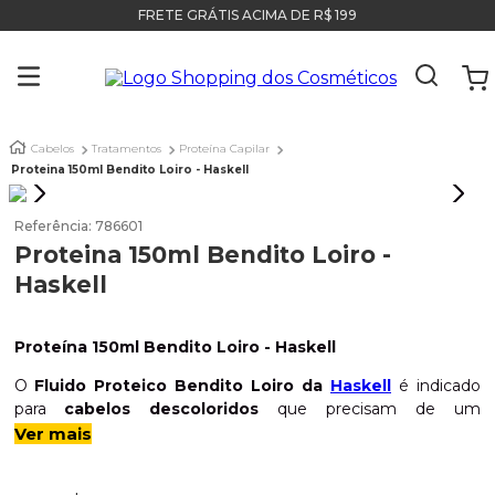
FRETE GRÁTIS ACIMA DE R$ 199
Cabelos
Tratamentos
Proteína Capilar
Proteina 150ml Bendito Loiro - Haskell
Referência
:
786601
Proteina 150ml Bendito Loiro -
Haskell
Proteína 150ml Bendito Loiro - Haskell
O
Fluido Proteico Bendito Loiro da
Haskell
é indicado
para
cabelos descoloridos
que precisam de um
tratamento contra danos causados pela descoloração.
Ver mais
Produtinho prático
em spray
, garante muito brilho e é
perfeito para usar
antes da escova
, protegendo os fios.