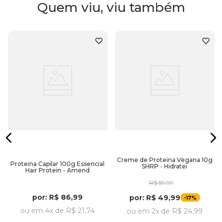
Quem viu, viu também
Embalagem:
150ml
Creme de Proteina Vegana 10g
Proteina Capilar 100g Essencial
SHRP - Hidratei
Hair Protein - Amend
R$
59
,
99
por:
R$
86
,
99
por:
R$
49
,
99
-
17%
ou em
4
x de
R$
21
,
74
ou em
2
x de
R$
24
,
99