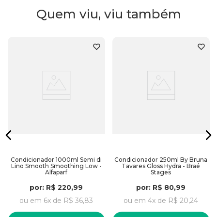
Quem viu, viu também
Condicionador 1000ml Semi di
Condicionador 250ml By Bruna
Lino Smooth Smoothing Low -
Tavares Gloss Hydra - Braé
Alfaparf
Stages
por:
R$
220
,
99
por:
R$
80
,
99
ou em
6
x de
R$
36
,
83
ou em
4
x de
R$
20
,
24