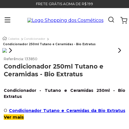
FRETE GRÁTIS ACIMA DE R$ 199
Cabelos
Condicionador
Condicionador 250ml Tutano e Ceramidas - Bio Extratus
Referência
:
133850
Condicionador 250ml Tutano e
Ceramidas - Bio Extratus
Condicionador - Tutano e Ceramidas 250ml - Bio
Extratus
O
Condicionador Tutano e Ceramidas da Bio Extratus
tem como seu principal princípio ativo, o óleo de Tutano,
Ver mais
que é rico em colágeno, um
poderoso hidratante
que
forma um filme para diminuir a perda de água dos fios. Além