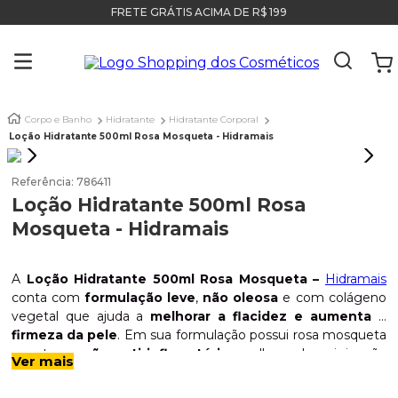
FRETE GRÁTIS ACIMA DE R$ 199
Corpo e Banho
Hidratante
Hidratante Corporal
Loção Hidratante 500ml Rosa Mosqueta - Hidramais
Referência
:
786411
Loção Hidratante 500ml Rosa
Mosqueta - Hidramais
A
Loção Hidratante 500ml Rosa Mosqueta –
Hidramais
conta com
formulação leve
,
não oleosa
e com colágeno
vegetal que ajuda a
melhorar a flacidez e aumenta a
firmeza da pele
. Em sua formulação possui rosa mosqueta
que tem
ação anti-inflamatória
, melhorando a irrigação
Indicação:
Indicado para todos os tipos de pele.
Ver mais
das células e acelera a regeneração da pele. Proporciona
uma
hidratação suave e delicada e um cheiro incrível