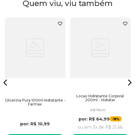
Quem viu, viu também
Embalagem:
500ml
Locao Hidratante Corporal
200ml - Hidratei
Glicerina Pura 100ml Hidratante -
Farmax
R$
78
,
99
por:
R$
64
,
99
-
18%
por:
R$
10
,
99
ou em
3
x de
R$
21
,
66