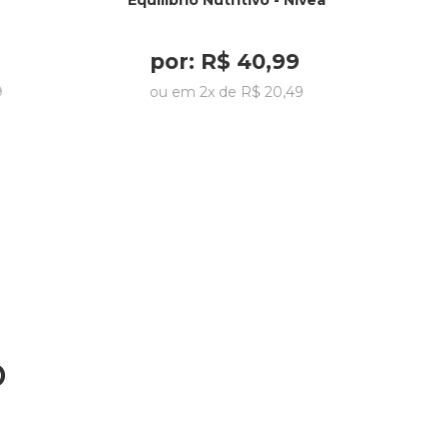
Equilibrio Nutritivo - Nivea
por:
R$
40
,
99
9
ou em
2
x de
R$
20
,
49
o