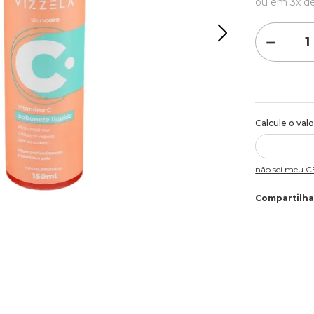
ou em
3
x d
－
Não sei meu 
Compartilha