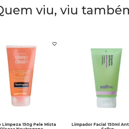
Quem viu, viu també
e Limpeza 150g Pele Mista
Limpador Facial 150ml Ant