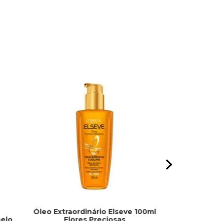
Óleo Extraordinário Elseve 100ml
Creme Faci
elo
Flores Preciosas