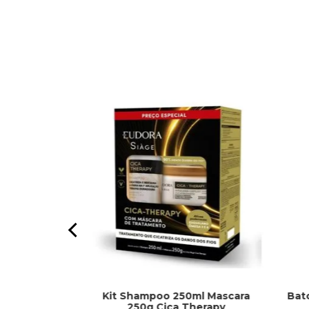
Kit Shampoo 250ml Mascara
Bat
 Cor Da Moda
250g Cica Therapy