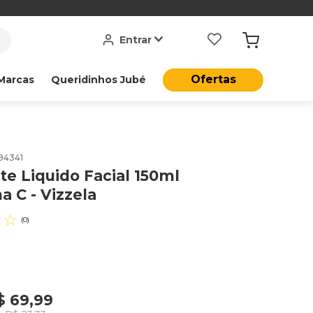
Entrar
Ofertas
Marcas
Queridinhos Jubé
94341
e Liquido Facial 150ml
a C - Vizzela
☆
☆
(
0
)
$
69
,
99