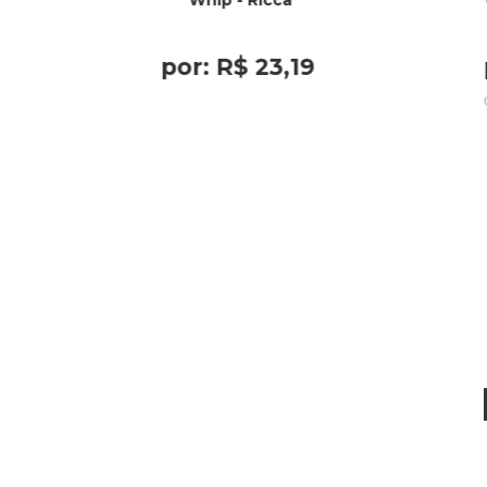
Whip - Ricca
por:
R$
23
,
19