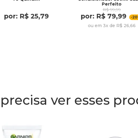
Perfeito
R$ 99,99
por: R$ 25,79
por: R$ 79,99
-2
ou em 3x de R$ 26,66
precisa ver esses pr