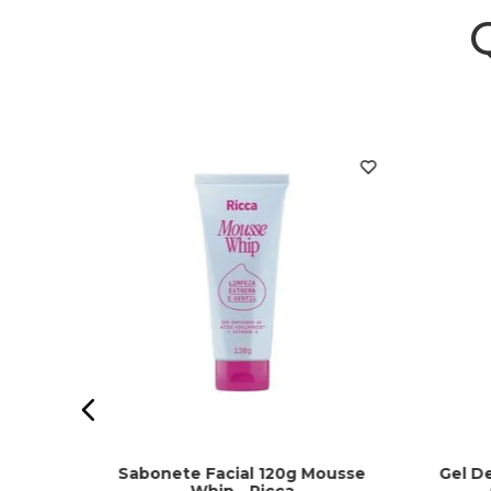
iacne -
Sabonete Facial 120g Mousse
Gel D