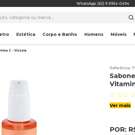
WhatsApp: (62) 9.9954-0494
to, categoria ou marca...
etro
Estética
Corpo e Banho
Homens
Móveis
mina C - Vizzela
Referência
:
7
Sabonet
Vitamin
☆
☆
☆
Ver mais
POR:
R