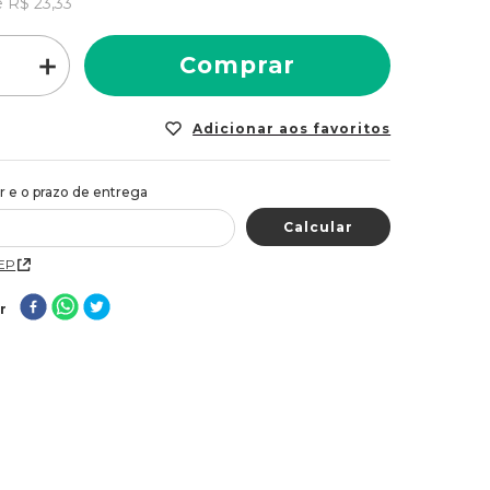
e
R$
23
,
33
＋
Comprar
CEP
r