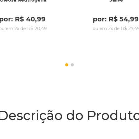
Oleosa Neutrogena
Sallve
por:
R$
40
,
99
por:
R$
54
,
99
ou em
2
x de
R$
20
,
49
ou em
2
x de
R$
27
,
4
Descrição do Produt