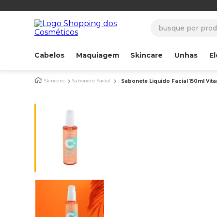
busque por produ
Cabelos
Maquiagem
Skincare
Unhas
El
Skincare
Sabonete Facial
Sabonete Liquido Facial 150ml Vita