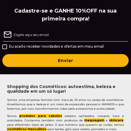
Cadastre-se e GANHE 10%OFF na sua
primeira compra!
Eu aceito receber novidades e ofertas em meu email
Enviar
Shopping dos Cosméticos: autoestima, beleza e
qualidade em um só lugar!
Somos uma empresa familiar com mais de 25 anos no varejo de cosméticos.
Acreditamos que a beleza é um meio de expressão pessoal e AMAMOS o que
fazemos, por isso, transformamos vidas pela autoestima e autocuidado.
Temos
produtos para cabelos
cabelos cacheados, crespos, lisos e
ondulados. Contamos também com produtos de
maquiagem
e
skincare
,
para diferentes tipos de peles. E aos homens que querem se cuidar, temos
cosméticos masculinos
para barba, géis para cabelo, pomadas e mais.