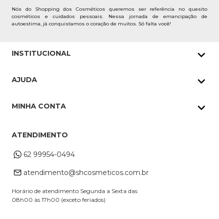
Nós do Shopping dos Cosméticos queremos ser referência no quesito
cosméticos e cuidados pessoais. Nessa jornada de emancipação de
autoestima, já conquistamos o coração de muitos. Só falta você!
INSTITUCIONAL
Quem Somos
AJUDA
Nossas lojas
Política de Privacidade
Pedidos Whatsapp
MINHA CONTA
Frete e Entrega
Datas Especiais
Meus Pedidos
Troca e Devoluções
ATENDIMENTO
Cupons
Endereço de entrega
Formas de Pagamento
62 99954-0494
Alterar Cadastro
Retire na loja
atendimento@shcosmeticos.com.br
Dúvidas Frequentes
Horário de atendimento Segunda a Sexta das
08h00 às 17h00 (exceto feriados)