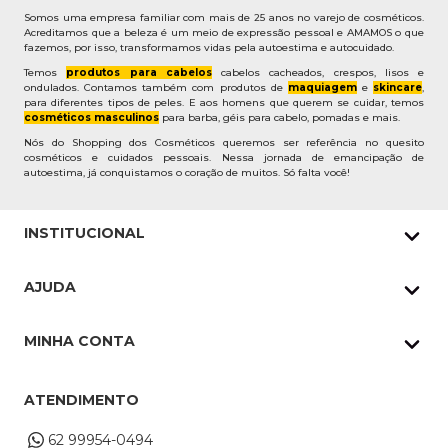
Somos uma empresa familiar com mais de 25 anos no varejo de cosméticos.
Acreditamos que a beleza é um meio de expressão pessoal e AMAMOS o que
fazemos, por isso, transformamos vidas pela autoestima e autocuidado.
Temos
produtos para cabelos
cabelos cacheados, crespos, lisos e
ondulados. Contamos também com produtos de
maquiagem
e
skincare
,
para diferentes tipos de peles. E aos homens que querem se cuidar, temos
cosméticos masculinos
para barba, géis para cabelo, pomadas e mais.
Nós do Shopping dos Cosméticos queremos ser referência no quesito
cosméticos e cuidados pessoais. Nessa jornada de emancipação de
autoestima, já conquistamos o coração de muitos. Só falta você!
INSTITUCIONAL
Quem Somos
AJUDA
Nossas lojas
Política de Privacidade
Pedidos Whatsapp
MINHA CONTA
Frete e Entrega
Datas Especiais
Meus Pedidos
Troca e Devoluções
ATENDIMENTO
Cupons
Endereço de entrega
Formas de Pagamento
62 99954-0494
Alterar Cadastro