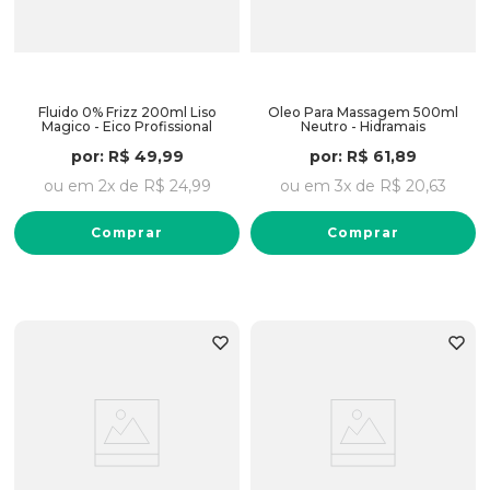
Fluido 0% Frizz 200ml Liso
Oleo Para Massagem 500ml
Magico - Eico Profissional
Neutro - Hidramais
por:
R$
49
,
99
por:
R$
61
,
89
ou em
2
x de
R$
24
,
99
ou em
3
x de
R$
20
,
63
Comprar
Comprar