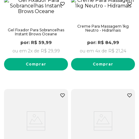
Creme Para Massagem 1kg
Gel Fixador Para Sobrancelhas
Neutro - Hidramais
Instant Brows Oceane
por:
R$
59
,
99
por:
R$
84
,
99
ou em
2
x de
R$
29
,
99
ou em
4
x de
R$
21
,
24
Comprar
Comprar