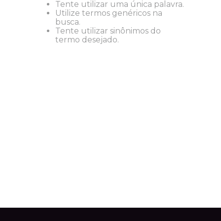
Tente utilizar uma única palavra.
Utilize termos genéricos na
busca.
Tente utilizar sinônimos do
termo desejado.