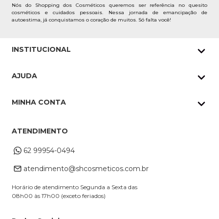
Nós do Shopping dos Cosméticos queremos ser referência no quesito
cosméticos e cuidados pessoais. Nessa jornada de emancipação de
autoestima, já conquistamos o coração de muitos. Só falta você!
INSTITUCIONAL
Quem Somos
AJUDA
Nossas lojas
Política de Privacidade
Pedidos Whatsapp
MINHA CONTA
Frete e Entrega
Datas Especiais
Meus Pedidos
Troca e Devoluções
ATENDIMENTO
Cupons
Endereço de entrega
Formas de Pagamento
62 99954-0494
Alterar Cadastro
Retire na loja
atendimento@shcosmeticos.com.br
Dúvidas Frequentes
Horário de atendimento Segunda a Sexta das
08h00 às 17h00 (exceto feriados)