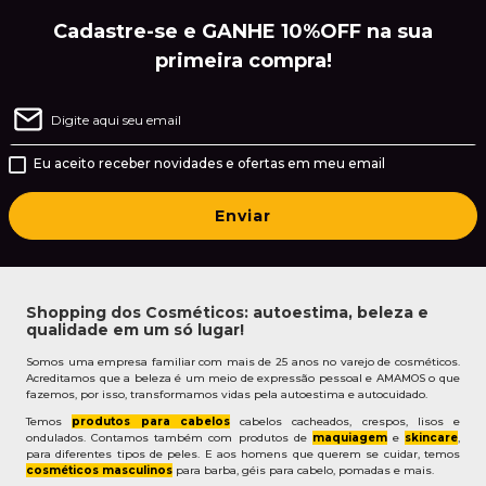
Cadastre-se e GANHE 10%OFF na sua
primeira compra!
Eu aceito receber novidades e ofertas em meu email
Enviar
Shopping dos Cosméticos: autoestima, beleza e
qualidade em um só lugar!
Somos uma empresa familiar com mais de 25 anos no varejo de cosméticos.
Acreditamos que a beleza é um meio de expressão pessoal e AMAMOS o que
fazemos, por isso, transformamos vidas pela autoestima e autocuidado.
Temos
produtos para cabelos
cabelos cacheados, crespos, lisos e
ondulados. Contamos também com produtos de
maquiagem
e
skincare
,
para diferentes tipos de peles. E aos homens que querem se cuidar, temos
cosméticos masculinos
para barba, géis para cabelo, pomadas e mais.