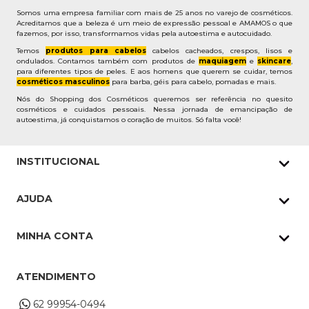
Somos uma empresa familiar com mais de 25 anos no varejo de cosméticos.
Acreditamos que a beleza é um meio de expressão pessoal e AMAMOS o que
fazemos, por isso, transformamos vidas pela autoestima e autocuidado.
Temos
produtos para cabelos
cabelos cacheados, crespos, lisos e
ondulados. Contamos também com produtos de
maquiagem
e
skincare
,
para diferentes tipos de peles. E aos homens que querem se cuidar, temos
cosméticos masculinos
para barba, géis para cabelo, pomadas e mais.
Nós do Shopping dos Cosméticos queremos ser referência no quesito
cosméticos e cuidados pessoais. Nessa jornada de emancipação de
autoestima, já conquistamos o coração de muitos. Só falta você!
INSTITUCIONAL
Quem Somos
AJUDA
Nossas lojas
Política de Privacidade
Pedidos Whatsapp
MINHA CONTA
Frete e Entrega
Datas Especiais
Meus Pedidos
Troca e Devoluções
ATENDIMENTO
Cupons
Endereço de entrega
Formas de Pagamento
62 99954-0494
Alterar Cadastro