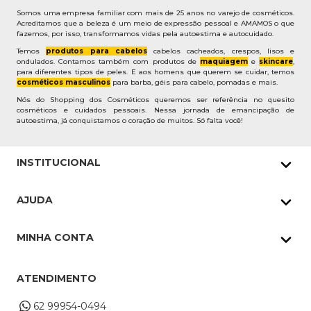
Somos uma empresa familiar com mais de 25 anos no varejo de cosméticos.
Acreditamos que a beleza é um meio de expressão pessoal e AMAMOS o que
fazemos, por isso, transformamos vidas pela autoestima e autocuidado.
Temos
produtos para cabelos
cabelos cacheados, crespos, lisos e
ondulados. Contamos também com produtos de
maquiagem
e
skincare
,
para diferentes tipos de peles. E aos homens que querem se cuidar, temos
cosméticos masculinos
para barba, géis para cabelo, pomadas e mais.
Nós do Shopping dos Cosméticos queremos ser referência no quesito
cosméticos e cuidados pessoais. Nessa jornada de emancipação de
autoestima, já conquistamos o coração de muitos. Só falta você!
INSTITUCIONAL
Quem Somos
AJUDA
Nossas lojas
Política de Privacidade
Pedidos Whatsapp
MINHA CONTA
Frete e Entrega
Datas Especiais
Meus Pedidos
Troca e Devoluções
ATENDIMENTO
Cupons
Endereço de entrega
Formas de Pagamento
62 99954-0494
Alterar Cadastro