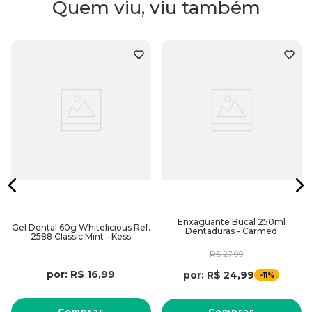
Quem viu, viu também
Enxaguante Bucal 250ml
Gel Dental 60g Whitelicious Ref.
Dentaduras - Carmed
2588 Classic Mint - Kess
R$
27
,
99
por:
R$
16
,
99
por:
R$
24
,
99
-
11%
Comprar
Comprar