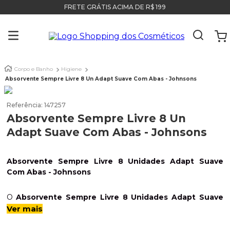
FRETE GRÁTIS ACIMA DE R$ 199
Corpo e Banho
Higiene
Absorvente Sempre Livre 8 Un Adapt Suave Com Abas - Johnsons
Referência
:
147257
Absorvente Sempre Livre 8 Un
Adapt Suave Com Abas - Johnsons
Absorvente Sempre Livre 8 Unidades Adapt Suave
Com Abas - Johnsons
O
Absorvente Sempre Livre 8 Unidades Adapt Suave
Com Abas -
Johnson
é aquele produtinho
Ver mais
extremamente
indispensável para as mulheres
! Ele é
bem
estreitinho atrás, além de ser super discreto, ele