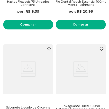
Hastes Flexiveis 75 Unidades
Fio Dental Reach Essencial 100mt
Johnsons
Menta - Johnsons
por:
R$
8
,
39
por:
R$
20
,
99
Comprar
Comprar
Enxaguante Bucal 500ml
Sabonete Líquido de Glicerina