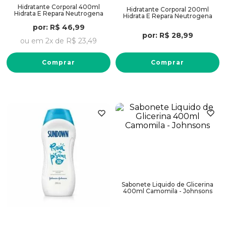
Hidratante Corporal 400ml
Hidratante Corporal 200ml
Hidrata E Repara Neutrogena
Hidrata E Repara Neutrogena
por:
R$
46
,
99
por:
R$
28
,
99
ou em
2
x de
R$
23
,
49
Comprar
Comprar
Sabonete Liquido de Glicerina
400ml Camomila - Johnsons