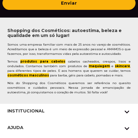
Enviar
Shopping dos Cosméticos: autoestima, beleza e
qualidade em um só lugar!
Somos uma empresa familiar com mais de 25 anos no varejo de cosméticos.
Acreditamos que a beleza é um meio de expressão pessoal e AMAMOS o que
fazemos, por isso, transformamos vidas pela autoestima e autocuidado.
Temos
produtos para cabelos
cabelos cacheados, crespos, lisos e
ondulados. Contamos também com produtos de
maquiagem
e
skincare
,
para diferentes tipos de peles. E aos homens que querem se cuidar, temos
cosméticos masculinos
para barba, géis para cabelo, pomadas e mais.
Nós do Shopping dos Cosméticos queremos ser referência no quesito
cosméticos e cuidados pessoais. Nessa jornada de emancipação de
autoestima, já conquistamos o coração de muitos. Só falta você!
INSTITUCIONAL
Quem Somos
AJUDA
Nossas lojas