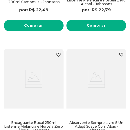
Listerine Melancia e Hortelã Zero
200ml Camomila - Johnsons
Álcool - Johnsons
por:
R$
22
,
49
por:
R$
22
,
79
Comprar
Comprar
Enxaguante Bucal 250ml
Absorvente Sempre Livre 8 Un
Listerine Melancia e Hortelã Zero
Adapt Suave Com Abas -