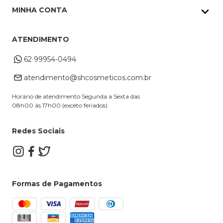
Política de Privacidade
Pedidos Whatsapp
MINHA CONTA
Frete e Entrega
Datas Especiais
Meus Pedidos
Troca e Devoluções
ATENDIMENTO
Cupons
Endereço de entrega
Formas de Pagamento
62 99954-0494
Alterar Cadastro
Retire na loja
atendimento@shcosmeticos.com.br
Dúvidas Frequentes
Horário de atendimento Segunda a Sexta das
08h00 às 17h00 (exceto feriados)
Redes Sociais
Formas de Pagamentos