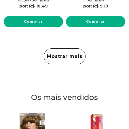
Álcool - Johnsons
Johnsons
por:
R$
16
,
49
por:
R$
5
,
19
Comprar
Comprar
Mostrar mais
Os mais vendidos