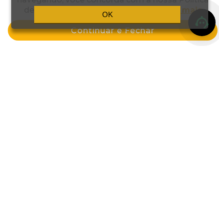
Tinta Creme Permanente 60g 0.1
Tinta Creme Permanente 60g 4.0
de Privacidade e Termos de Uso.
Saiba mais
OK
Mix Cinza
Castanho Natural
Continuar e Fechar
por: R$ 39,59
por: R$ 39,59
Comprar
Comprar
Cadastre-se e GANHE 10%OFF na sua
primeira compra!
Eu aceito receber novidades e ofertas em meu email
Enviar