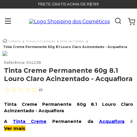
FRETE GRÁTIS ACIMA DE R$ 199
Cabelos
Tintura e Coloração
Tinta de Cabelo
Tinta Creme Permanente 60g 8.1 Louro Claro Acinzentado - Acquaflora
Referência
:
504238
Tinta Creme Permanente 60g 8.1
Louro Claro Acinzentado - Acquaflora
☆
☆
☆
☆
☆
(
0
)
Tinta Creme Permanente 60g 8.1 Louro Claro
Acinzentado - Acquaflora
A
Tinta Creme
Permanente da
Acquaflora
é
uma
coloração permanente
que proporciona uma
Ver mais
excelente
cobertura de fios brancos, alta durabilidade