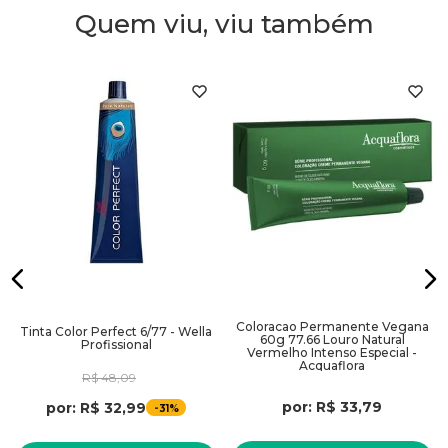
Quem viu, viu também
- Em caso de irritação ou ferida pré-existente no couro
cabeludo, consulte um médico antes da aplicação
Benefícios:
- Excelente cobertura de fios brancos
- Alta durabilidade
- Promove maciez
- Proteínas da pérola e silício orgânico
- Protege a queratina nos cabelos
- Preserva o aspecto natural dos fios
Coloracao Permanente Vegana
Tinta Color Perfect 6/77 - Wella
Embalagem:
01 unidade.
60g 77.66 Louro Natural
Profissional
Vermelho Intenso Especial -
Acquaflora
R$
48
,
09
por:
R$
33
,
79
por:
R$
32
,
99
-
31%