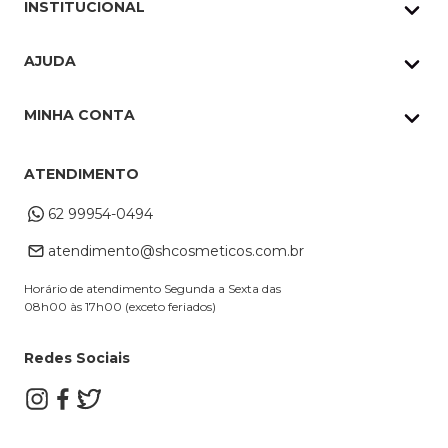
INSTITUCIONAL
Quem Somos
AJUDA
Nossas lojas
Política de Privacidade
Pedidos Whatsapp
MINHA CONTA
Frete e Entrega
Datas Especiais
Meus Pedidos
Troca e Devoluções
ATENDIMENTO
Cupons
Endereço de entrega
Formas de Pagamento
62 99954-0494
Alterar Cadastro
Retire na loja
atendimento@shcosmeticos.com.br
Dúvidas Frequentes
Horário de atendimento Segunda a Sexta das
08h00 às 17h00 (exceto feriados)
Redes Sociais