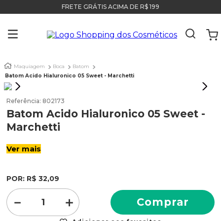
FRETE GRÁTIS ACIMA DE R$ 199
Maquiagem
Boca
Batom
Batom Acido Hialuronico 05 Sweet - Marchetti
Referência
:
802173
Batom Acido Hialuronico 05 Sweet -
Marchetti
Ver mais
POR:
R$
32
,
09
－
＋
Comprar