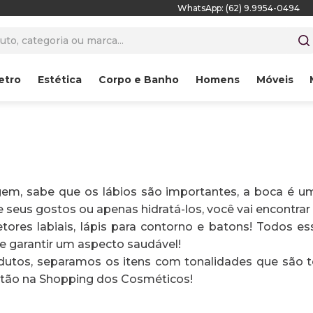
WhatsApp: (62) 9.9954-0494
to, categoria ou marca...
etro
Estética
Corpo e Banho
Homens
Móveis
, sabe que os lábios são importantes, a boca é um 
e seus gostos ou apenas hidratá-los, você vai encontrar 
tetores labiais, lápis para contorno e batons! Todos 
 e garantir um aspecto saudável!
odutos, separamos os itens com tonalidades que são 
stão na Shopping dos Cosméticos!