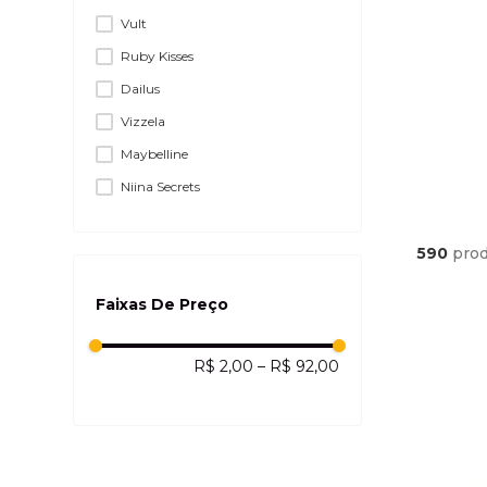
Vult
9
por: R$ 116,19
Ruby Kisses
ou em 5x de R$ 23,23
Dailus
Vizzela
Maybelline
Niina Secrets
Marchetti
Bauny Cosmeticos
590
pro
Carmed
Faixas De Preço
R$ 2,00
–
R$ 92,00