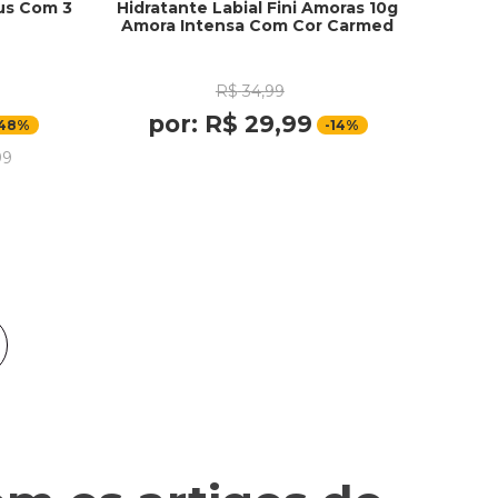
ous Com 3
Hidratante Labial Fini Amoras 10g
Amora Intensa Com Cor Carmed
R$
34
,
99
por:
R$
29
,
99
48%
-
14%
99