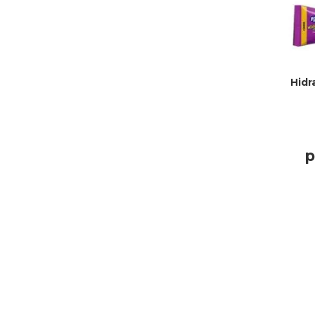
Hidr
p