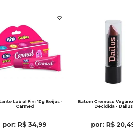
tante Labial Fini 10g Beijos -
Batom Cremoso Vegano 
Carmed
Decidida - Dailus
por:
R$
34
,
99
por:
R$
20
,
4