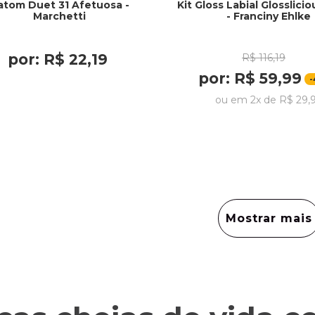
atom Duet 31 Afetuosa -
Kit Gloss Labial Glosslici
Marchetti
- Franciny Ehlke
por:
R$
22
,
19
R$
116
,
19
por:
R$
59
,
99
-
ou em
2
x de
R$
29
,
Mostrar mais