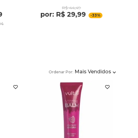
R$ 44,49
9
por: R$ 29,99
-33%
04
Mais Vendidos
Ordenar Por