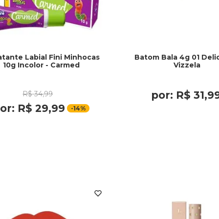
atante Labial Fini Minhocas
Batom Bala 4g 01 Deli
10g Incolor - Carmed
Vizzela
por:
R$
31
,
9
R$
34
,
99
or:
R$
29
,
99
-
14%