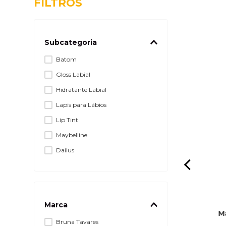
FILTROS
Subcategoria
Batom
Gloss Labial
Hidratante Labial
Lapis para Lábios
Lip Tint
Maybelline
Dailus
Vult
Latika
Marchetti
Marca
M
moras 10g
Kit Gloss Labial Glosslicious Com 3
Bruna Tavares
 Carmed