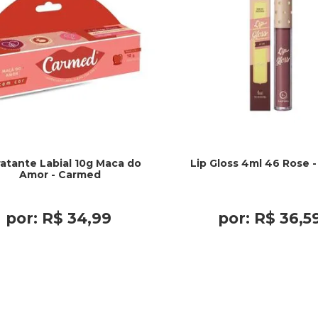
ratante Labial 10g Maca do
Lip Gloss 4ml 46 Rose -
Amor - Carmed
por:
R$
34
,
99
por:
R$
36
,
5