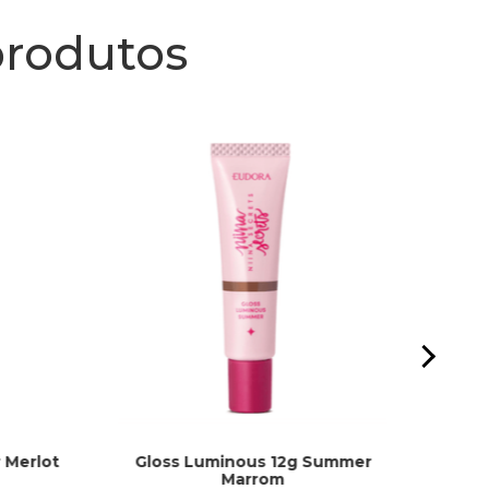
produtos
 Merlot
Gloss Luminous 12g Summer
Gloss 
Marrom