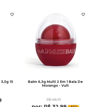
3,5g 15
Balm 6,5g Multi 2 Em 1 Bala De
Morango - Vult
9
R$
48
,
19
por:
R$
32
,
99
-
32%