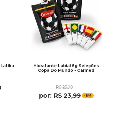
 Latika
Hidratante Labial 5g Seleções
Copa Do Mundo - Carmed
9
R$
25
,
99
por:
R$
23
,
99
-
8%