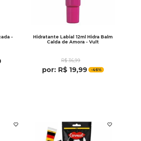
cada -
Hidratante Labial 12ml Hidra Balm
Calda de Amora - Vult
9
R$
36
,
99
por:
R$
19
,
99
-
46%