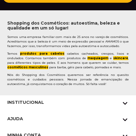
Shopping dos Cosméticos: autoestima, beleza e
qualidade em um só lugar!
Somos uma empresa familiar com mais de 25 anos no varejo de cosméticos.
Acreditamos que a beleza é um meio de expressão pessoal e AMAMOS o que
fazemos, por isso, transformamos vidas pela autoestima e autocuidado.
Temos
produtos para cabelos
cabelos cacheados, crespos, lisos e
ondulados. Contamos também com produtos de
maquiagem
e
skincare
,
para diferentes tipos de peles. E aos homens que querem se cuidar, temos
cosméticos masculinos
para barba, géis para cabelo, pomadas e mais.
Nós do Shopping dos Cosméticos queremos ser referência no quesito
cosméticos e cuidados pessoais. Nessa jornada de emancipação de
autoestima, já conquistamos o coração de muitos. Só falta você!
INSTITUCIONAL
Quem Somos
AJUDA
Nossas lojas
Política de Privacidade
Pedidos Whatsapp
MINHA CONTA