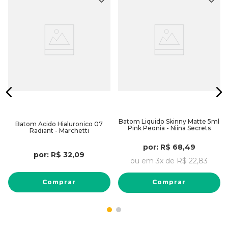
Batom Liquido Skinny Matte 5ml
Batom Acido Hialuronico 07
Pink Peonia - Niina Secrets
Radiant - Marchetti
por:
R$
68
,
49
por:
R$
32
,
09
ou em
3
x de
R$
22
,
83
Comprar
Comprar