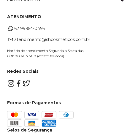
Frete e Entrega
Datas Especiais
Meus Pedidos
Troca e Devoluções
ATENDIMENTO
Cupons
Endereço de entrega
Formas de Pagamento
62 99954-0494
Alterar Cadastro
Retire na loja
atendimento@shcosmeticos.com.br
Dúvidas Frequentes
Horário de atendimento Segunda a Sexta das
08h00 às 17h00 (exceto feriados)
Redes Sociais
Formas de Pagamentos
Selos de Segurança