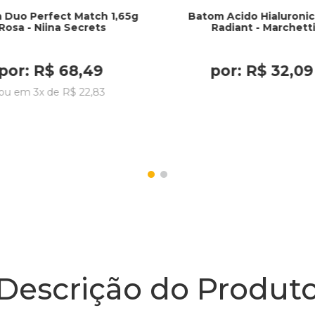
 Duo Perfect Match 1,65g
Batom Acido Hialuroni
Rosa - Niina Secrets
Radiant - Marchett
por:
R$
68
,
49
por:
R$
32
,
09
ou em
3
x de
R$
22
,
83
Descrição do Produt