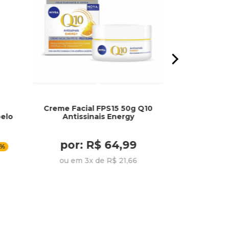
Creme Facial FPS15 50g Q10
Óleo Extraord
elo
Antissinais Energy
Flore
por: R$ 64,99
por:
0%
ou em 3x de R$ 21,66
ou em 2