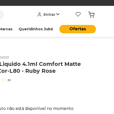
Entrar
Ofertas
Marcas
Queridinhos Jubé
04021
Liquido 4.1ml Comfort Matte
Cor-L80 - Ruby Rose
☆
☆
(
0
)
uto não está disponível no momento