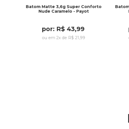
Batom Matte 3,6g Super Conforto
Batom
Nude Caramelo - Payot
por:
R$
43
,
99
ou em
2
x de
R$
21
,
99