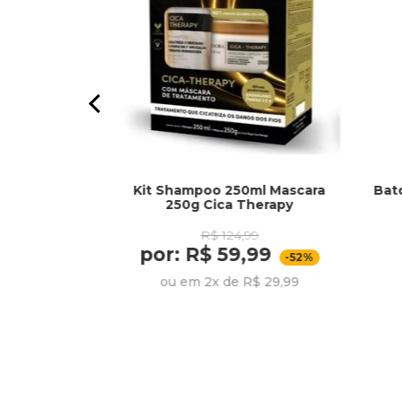
Kit Shampoo 250ml Mascara
Bat
o 250ml
250g Cica Therapy
l Nutri Rose -
iage
R$ 124,99
99
por: R$ 59,99
,99
-52%
-22%
ou em 2x de R$ 29,99
R$ 26,66