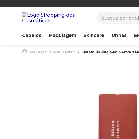
busque por produ
Cabelos
Maquiagem
Skincare
Unhas
El
Maquiagem
Boca
Batom
Batom Liquido 4.1ml Comfort Ma