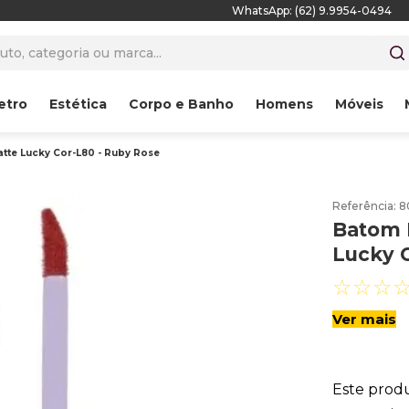
WhatsApp: (62) 9.9954-0494
to, categoria ou marca...
etro
Estética
Corpo e Banho
Homens
Móveis
tte Lucky Cor-L80 - Ruby Rose
Referência
:
8
Batom 
Lucky 
☆
☆
☆
Ver mais
Este prod