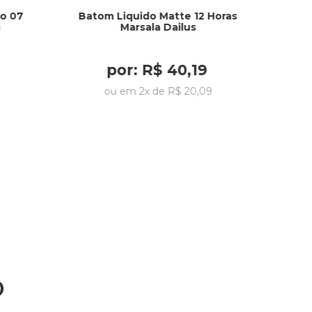
co 07
Batom Liquido Matte 12 Horas
i
Marsala Dailus
por:
R$
40
,
19
ou em
2
x de
R$
20
,
09
o