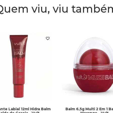
Quem viu, viu també
ante Labial 12ml Hidra Balm
Balm 6,5g Multi 2 Em 1 B