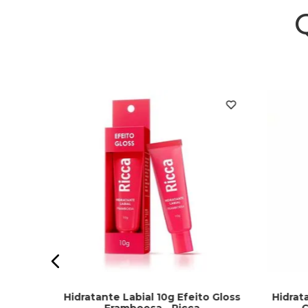
hetti
Hidratante Labial 10g Efeito Gloss
Hidrat