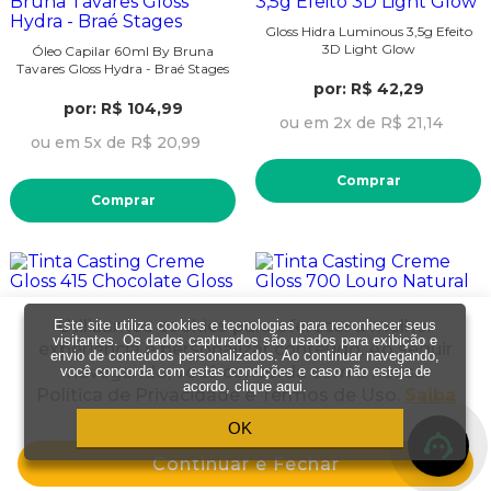
Gloss Hidra Luminous 3,5g Efeito
3D Light Glow
Óleo Capilar 60ml By Bruna
Tavares Gloss Hydra - Braé Stages
por: R$ 42,29
por: R$ 104,99
ou em 2x de R$ 21,14
ou em 5x de R$ 20,99
Comprar
Comprar
Tinta Casting Creme Gloss 415
Tinta Casting Creme Gloss 700
Utilizamos cookies para oferecer a melhor
Este site utiliza cookies e tecnologias para reconhecer seus
Chocolate Gloss
Louro Natural
visitantes. Os dados capturados são usados para exibição e
experiência e personalizar conteúdo. Ao seguir
envio de conteúdos personalizados. Ao continuar navegando,
por: R$ 51,59
por: R$ 51,59
navegando, você concorda com a nossa
você concorda com estas condições e caso não esteja de
acordo,
clique aqui
.
Política de Privacidade e Termos de Uso.
Saiba
ou em 2x de R$ 25,79
ou em 2x de R$ 25,79
mais
OK
Comprar
Comprar
Continuar e Fechar