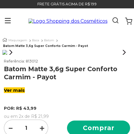
FRETE GRÁTIS ACIMA DE R$ 199
Maquiagem
Boca
Batom
Batom Matte 3,6g Super Conforto Carmim - Payot
Referência
:
813012
Batom Matte 3,6g Super Conforto
Carmim - Payot
Ver mais
POR:
R$
43
,
99
ou em
2
x de
R$
21
,
99
－
＋
Comprar