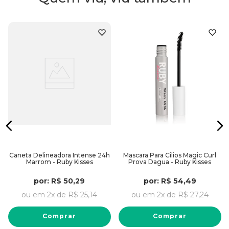
Caneta Delineadora Intense 24h
Mascara Para Cilios Magic Curl
Marrom - Ruby Kisses
Prova Dagua - Ruby Kisses
por:
R$
50
,
29
por:
R$
54
,
49
ou em
2
x de
R$
25
,
14
ou em
2
x de
R$
27
,
24
Comprar
Comprar