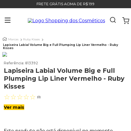
FRETE GRÁTIS ACIMA DE R$ 199
Marcas
Ruby Kisses
Lapiseira Labial Volume Big e Full Plumping Lip Liner Vermelho - Ruby
Kisses
Referência
:
813392
Lapiseira Labial Volume Big e Full
Plumping Lip Liner Vermelho - Ruby
Kisses
☆
☆
☆
☆
☆
(
0
)
Ver mais
Este produto não está disponível no momento