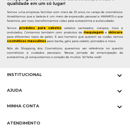
qualidade em um só lugar!
Somos uma empresa familiar com mais de 25 anos no varejo de cosméticos.
Acreditamos que a beleza é um meio de expressão pessoal e AMAMOS o que
fazemos, por isso, transformamos vidas pela autoestima e autocuidado.
Temos
produtos para cabelos
cabelos cacheados, crespos, lisos e
ondulados. Contamos também com produtos de
maquiagem
e
skincare
,
para diferentes tipos de peles. E aos homens que querem se cuidar, temos
cosméticos masculinos
para barba, géis para cabelo, pomadas e mais.
Nós do Shopping dos Cosméticos queremos ser referência no quesito
cosméticos e cuidados pessoais. Nessa jornada de emancipação de
autoestima, já conquistamos o coração de muitos. Só falta você!
INSTITUCIONAL
Quem Somos
AJUDA
Nossas lojas
Política de Privacidade
Pedidos Whatsapp
MINHA CONTA
Frete e Entrega
Datas Especiais
Meus Pedidos
Troca e Devoluções
ATENDIMENTO
Cupons
Endereço de entrega
Formas de Pagamento