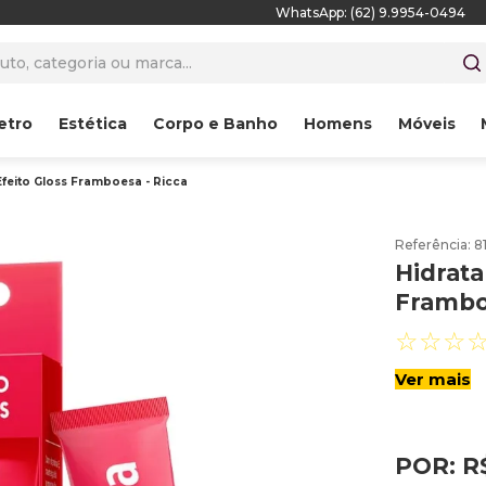
WhatsApp: (62) 9.9954-0494
to, categoria ou marca...
etro
Estética
Corpo e Banho
Homens
Móveis
Efeito Gloss Framboesa - Ricca
Referência
:
8
Hidrata
Frambo
☆
☆
☆
Ver mais
POR:
R