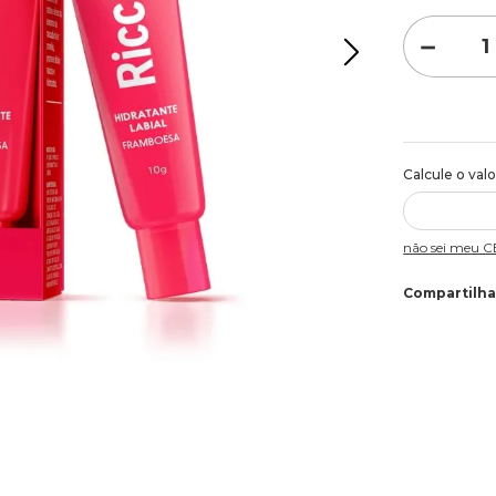
－
Não sei meu 
Compartilha