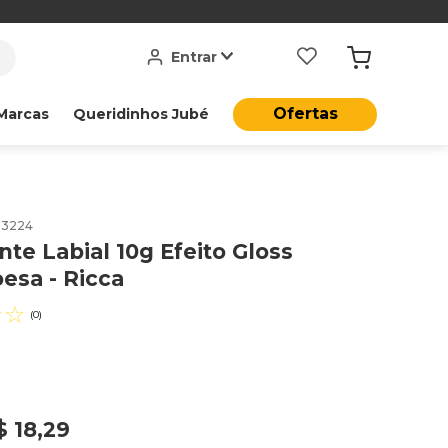
Entrar
Ofertas
Marcas
Queridinhos Jubé
13224
nte Labial 10g Efeito Gloss
esa - Ricca
☆
☆
(
0
)
$
18
,
29