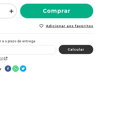
＋
Comprar
CEP
r