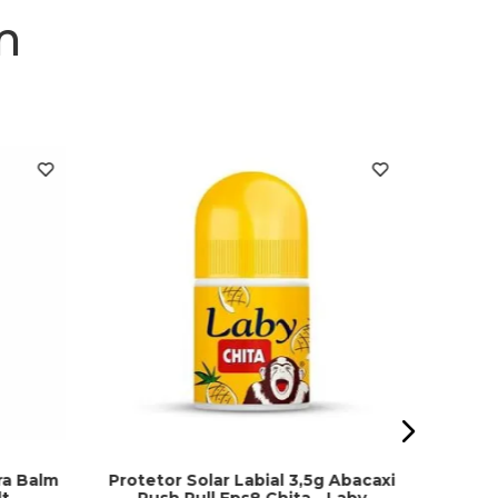
m
Hidrat
ra Balm
Protetor Solar Labial 3,5g Abacaxi