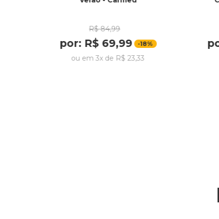
Verão - Carmed
C
R$
84
,
99
por:
R$
69
,
99
p
-
18%
ou em
3
x de
R$
23
,
33