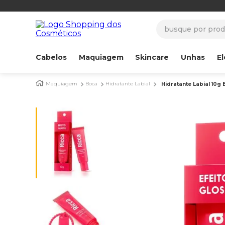
busque por produ
Cabelos
Maquiagem
Skincare
Unhas
El
Maquiagem
Boca
Hidratante Labial
Hidratante Labial 10g 