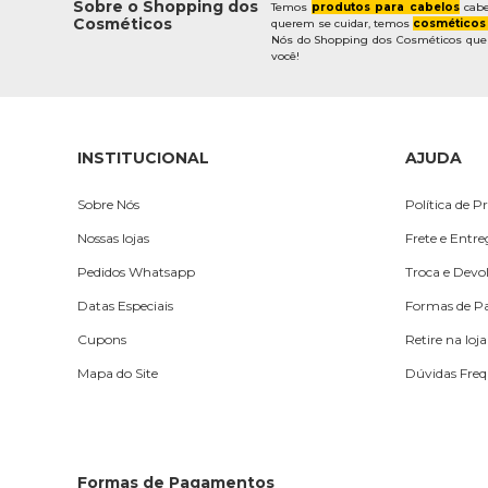
Sobre o Shopping dos
Temos
produtos para cabelos
cabe
Cosméticos
querem se cuidar, temos
cosméticos
Nós do Shopping dos Cosméticos quere
você!
INSTITUCIONAL
AJUDA
Sobre Nós
Política de P
Nossas lojas
Frete e Entr
Pedidos Whatsapp
Troca e Devo
Datas Especiais
Formas de 
Cupons
Retire na loja
Mapa do Site
Dúvidas Freq
Formas de Pagamentos