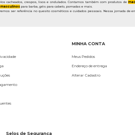
los cacheados, crespos, lisos e ondulados. Contamos também com produtos de
maq
 masculinos
para barba, géis para cabelo, pomadas e mais.
mos ser referência no quesito cosméticos e cuidados pessoais. Nessa jornada de em
MINHA CONTA
rivacidade
Meus Pedidos
ega
Endereço de entrega
luções
Alterar Cadastro
Pagamento
uentes
Selos de Segurança