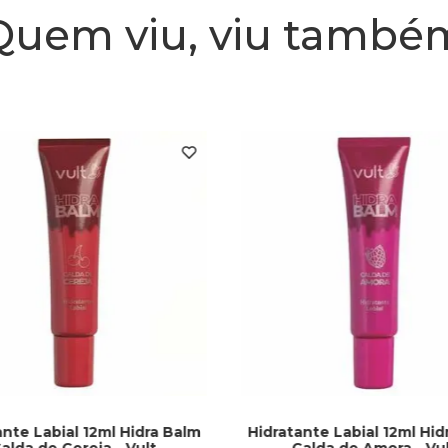
Quem viu, viu també
ante Labial 12ml Hidra Balm
Hidratante Labial 12ml Hid