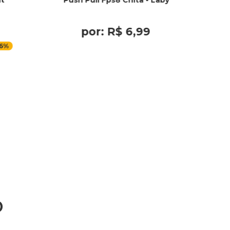
lt
Push Pull Fps8 Chita - Laby
por:
R$
6
,
99
6%
o