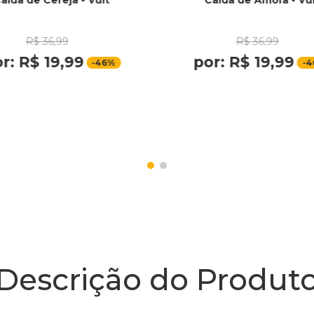
alda de Cereja - Vult
Calda de Amora - Vu
R$
36
,
99
R$
36
,
99
or:
R$
19
,
99
por:
R$
19
,
99
-
46%
-
4
Descrição do Produt