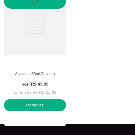
Acetona 480ml Cruzeiro
por:
R$
43
,
99
ou em
2
x de
R$
21
,
99
Comprar