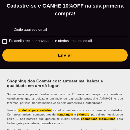
Cadastre-se e GANHE 10%OFF na sua primeira
compra!
Eu aceito receber novidades e ofertas em meu email
Enviar
Shopping dos Cosméticos: autoestima, beleza e
qualidade em um só lugar!
Somos uma empresa familiar com mais de 25 anos no varejo de cosméticos.
Acreditamos que a beleza é um meio de expressão pessoal e AMAMOS o que
fazemos, por isso, transformamos vidas pela autoestima e autocuidado.
Temos
produtos para cabelos
cabelos cacheados, crespos, lisos e ondulados.
Contamos também com produtos de
maquiagem
e
skincare
, para diferentes tipos de
peles. E aos homens que querem se cuidar, temos
cosméticos masculinos
para
barba, géis para cabelo, pomadas e mais.