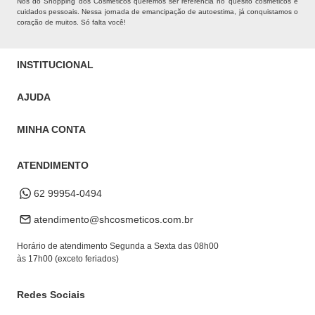
Nós do Shopping dos Cosméticos queremos ser referência no quesito cosméticos e
cuidados pessoais. Nessa jornada de emancipação de autoestima, já conquistamos o
coração de muitos. Só falta você!
INSTITUCIONAL
Quem Somos
AJUDA
Nossas lojas
Política de Privacidade
MINHA CONTA
Pedidos Whatsapp
Frete e Entrega
Meus Pedidos
Datas Especiais
ATENDIMENTO
Troca e Devoluções
Endereço de entrega
Cupons
Formas de Pagamento
62 99954-0494
Alterar Cadastro
Retire na loja
atendimento@shcosmeticos.com.br
Dúvidas Frequentes
Horário de atendimento Segunda a Sexta das 08h00
às 17h00 (exceto feriados)
Redes Sociais