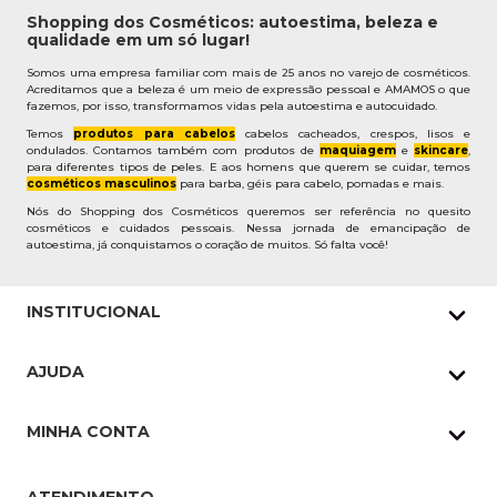
Shopping dos Cosméticos: autoestima, beleza e
qualidade em um só lugar!
Somos uma empresa familiar com mais de 25 anos no varejo de cosméticos.
Acreditamos que a beleza é um meio de expressão pessoal e AMAMOS o que
fazemos, por isso, transformamos vidas pela autoestima e autocuidado.
Temos
produtos para cabelos
cabelos cacheados, crespos, lisos e
ondulados. Contamos também com produtos de
maquiagem
e
skincare
,
para diferentes tipos de peles. E aos homens que querem se cuidar, temos
cosméticos masculinos
para barba, géis para cabelo, pomadas e mais.
Nós do Shopping dos Cosméticos queremos ser referência no quesito
cosméticos e cuidados pessoais. Nessa jornada de emancipação de
autoestima, já conquistamos o coração de muitos. Só falta você!
INSTITUCIONAL
Quem Somos
AJUDA
Nossas lojas
Política de Privacidade
Pedidos Whatsapp
MINHA CONTA
Frete e Entrega
Datas Especiais
Meus Pedidos
Troca e Devoluções
Cupons