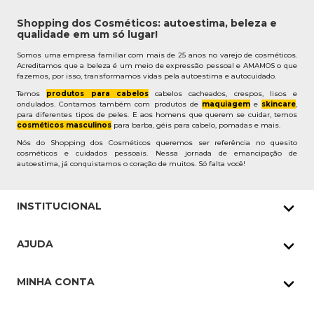
Shopping dos Cosméticos: autoestima, beleza e
qualidade em um só lugar!
Somos uma empresa familiar com mais de 25 anos no varejo de cosméticos.
Acreditamos que a beleza é um meio de expressão pessoal e AMAMOS o que
fazemos, por isso, transformamos vidas pela autoestima e autocuidado.
Temos
produtos para cabelos
cabelos cacheados, crespos, lisos e
ondulados. Contamos também com produtos de
maquiagem
e
skincare
,
para diferentes tipos de peles. E aos homens que querem se cuidar, temos
cosméticos masculinos
para barba, géis para cabelo, pomadas e mais.
Nós do Shopping dos Cosméticos queremos ser referência no quesito
cosméticos e cuidados pessoais. Nessa jornada de emancipação de
autoestima, já conquistamos o coração de muitos. Só falta você!
INSTITUCIONAL
Quem Somos
AJUDA
Nossas lojas
Política de Privacidade
Pedidos Whatsapp
MINHA CONTA
Frete e Entrega
Datas Especiais
Meus Pedidos