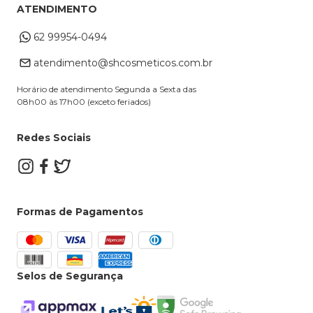
Troca e Devoluções
ATENDIMENTO
Cupons
Endereço de entrega
Formas de Pagamento
62 99954-0494
Alterar Cadastro
Retire na loja
atendimento@shcosmeticos.com.br
Dúvidas Frequentes
Horário de atendimento Segunda a Sexta das
08h00 às 17h00 (exceto feriados)
Redes Sociais
Formas de Pagamentos
Selos de Segurança