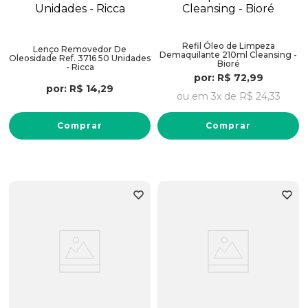
Refil Óleo de Limpeza
Lenço Removedor De
Demaquilante 210ml Cleansing -
Oleosidade Ref. 3716 50 Unidades
Bioré
- Ricca
por:
R$
72
,
99
por:
R$
14
,
29
ou em
3
x de
R$
24
,
33
Comprar
Comprar