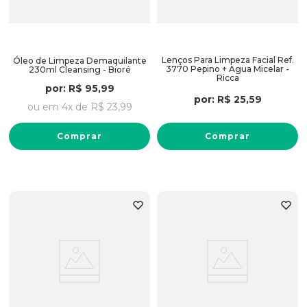
Lenços Para Limpeza Facial Ref.
Óleo de Limpeza Demaquilante
3770 Pepino + Agua Micelar -
230ml Cleansing - Bioré
Ricca
por:
R$
95
,
99
por:
R$
25
,
59
ou em
4
x de
R$
23
,
99
Comprar
Comprar