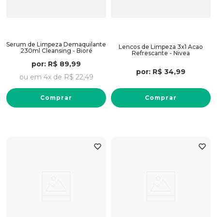
Serum de Limpeza Demaquilante
Lencos de Limpeza 3x1 Acao
230ml Cleansing - Bioré
Refrescante - Nivea
por:
R$
89
,
99
por:
R$
34
,
99
ou em
4
x de
R$
22
,
49
Comprar
Comprar