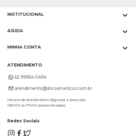
INSTITUCIONAL
Quem Somos
AJUDA
Nossas lojas
Política de Privacidade
Pedidos Whatsapp
MINHA CONTA
Frete e Entrega
Datas Especiais
Meus Pedidos
Troca e Devoluções
ATENDIMENTO
Cupons
Endereço de entrega
Formas de Pagamento
62 99954-0494
Alterar Cadastro
Retire na loja
atendimento@shcosmeticos.com.br
Dúvidas Frequentes
Horário de atendimento Segunda a Sexta das
08h00 às 17h00 (exceto feriados)
Redes Sociais