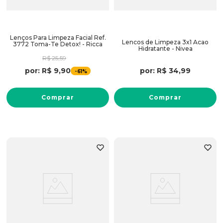
Lenços Para Limpeza Facial Ref.
Lencos de Limpeza 3x1 Acao
3772 Toma-Te Detox! - Ricca
Hidratante - Nivea
R$
25
,
59
por:
R$
34
,
99
por:
R$
9
,
90
-
61%
Comprar
Comprar