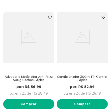
Ativador e Modelador Anti-Frizz
Condicionador 300ml Ph Control
500g Cachos - Ápice
- Ápice
por:
R$
56
,
99
por:
R$
52
,
99
ou em
2
x de
R$
28
,
49
ou em
2
x de
R$
26
,
49
Comprar
Comprar