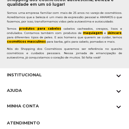
qualidade em um só lugar!
Somos uma empresa familiar com mais de 25 anos no varejo de cosméticos.
Acreditamos que a beleza é um meio de expressão pessoal e AMAMOS o que
fazemos, por isso, transformamos vidas pela autoestima e autocuidado.
Temos
produtos para cabelos
cabelos cacheados, crespos, lisos e
ondulados. Contamos também com produtos de
maquiagem
e
skincare
,
para diferentes tipos de peles. E aos homens que querem se cuidar, temos
cosméticos masculinos
para barba, géis para cabelo, pomadas e mais.
Nós do Shopping dos Cosméticos queremos ser referência no quesito
cosméticos e cuidados pessoais. Nessa jornada de emancipação de
autoestima, já conquistamos o coração de muitos. Só falta você!
INSTITUCIONAL
Quem Somos
AJUDA
Nossas lojas
Política de Privacidade
Pedidos Whatsapp
MINHA CONTA
Frete e Entrega
Datas Especiais
Meus Pedidos
Troca e Devoluções
ATENDIMENTO
Cupons
Endereço de entrega