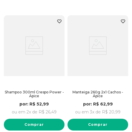
Shampoo 300ml Crespo Power -
Manteiga 260g 2x1 Cachos -
Ápice
Ápice
por:
R$
52
,
99
por:
R$
62
,
99
ou em
2
x de
R$
26
,
49
ou em
3
x de
R$
20
,
99
Comprar
Comprar