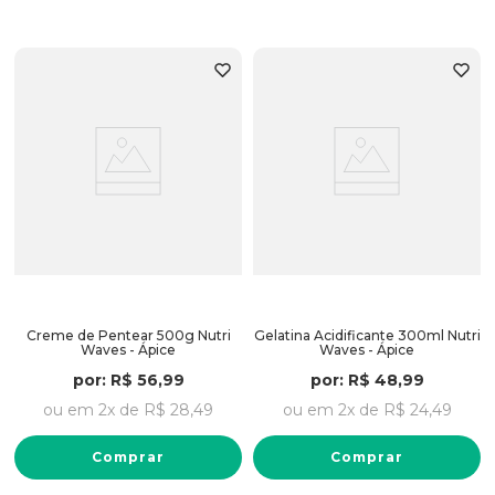
Creme de Pentear 500g Nutri
Gelatina Acidificante 300ml Nutri
Waves - Ápice
Waves - Ápice
por:
R$
56
,
99
por:
R$
48
,
99
ou em
2
x de
R$
28
,
49
ou em
2
x de
R$
24
,
49
Comprar
Comprar