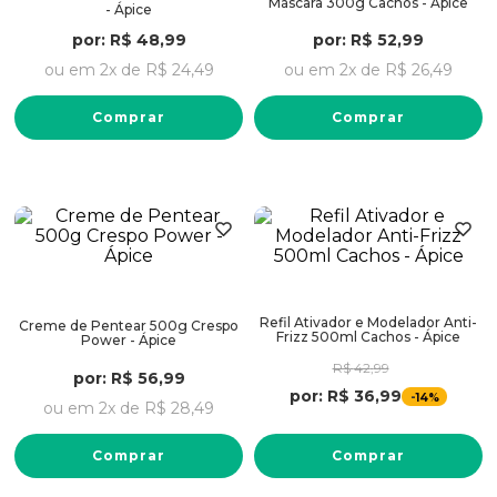
Máscara 300g Cachos - Ápice
- Ápice
por:
R$
48
,
99
por:
R$
52
,
99
ou em
2
x de
R$
24
,
49
ou em
2
x de
R$
26
,
49
Comprar
Comprar
Refil Ativador e Modelador Anti-
Creme de Pentear 500g Crespo
Frizz 500ml Cachos - Ápice
Power - Ápice
R$
42
,
99
por:
R$
56
,
99
por:
R$
36
,
99
-
14%
ou em
2
x de
R$
28
,
49
Comprar
Comprar