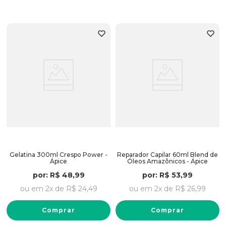
Gelatina 300ml Crespo Power -
Reparador Capilar 60ml Blend de
Ápice
Óleos Amazônicos - Ápice
por:
R$
48
,
99
por:
R$
53
,
99
ou em
2
x de
R$
24
,
49
ou em
2
x de
R$
26
,
99
Comprar
Comprar