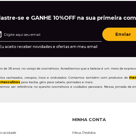
astre-se e GANHE 10%OFF na sua primeira com
Enviar
Eu aceito receber novidades e ofertas em meu email
de 28 anos no varejo de cosméticos. Acreditamos que a beleza é um meio de express
los cacheados, crespos, lisos e ondulados. Contamos também com produtos de
maq
 masculinos
para barba, géis para cabelo, pomadas e mais.
mos ser referência no quesito cosméticos e cuidados pessoais. Nessa jornada de em
MINHA CONTA
rivacidade
Meus Pedidos