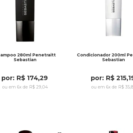
ampoo 280ml Penetraitt
Condicionador 200ml Pen
Sebastian
Sebastian
por:
R$
174
,
29
por:
R$
215
,
1
ou em
6
x de
R$
29
,
04
ou em
6
x de
R$
35
,