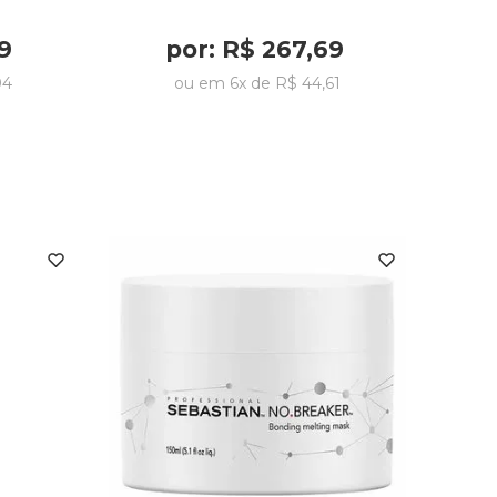
9
por:
R$
267
,
69
04
ou em
6
x de
R$
44
,
61