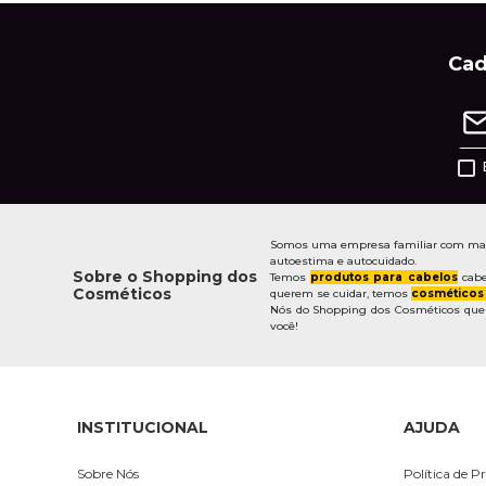
Cad
Somos uma empresa familiar com mais 
autoestima e autocuidado.
Sobre o Shopping dos
Temos
produtos para cabelos
cabe
Cosméticos
querem se cuidar, temos
cosméticos
Nós do Shopping dos Cosméticos quere
você!
INSTITUCIONAL
AJUDA
Sobre Nós
Política de P