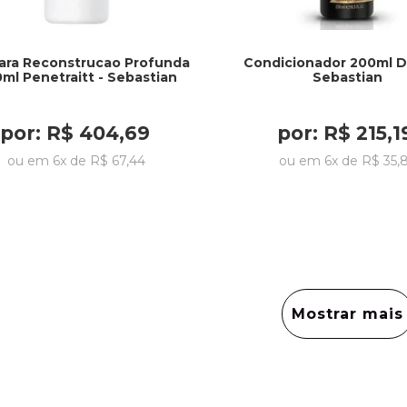
ara Reconstrucao Profunda
Condicionador 200ml Da
ml Penetraitt - Sebastian
Sebastian
por:
R$
404
,
69
por:
R$
215
,
1
ou em
6
x de
R$
67
,
44
ou em
6
x de
R$
35
,
Mostrar mais