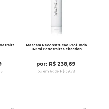
etraitt
Mascara Reconstrucao Profunda
145ml Penetraitt Sebastian
9
por:
R$
238
,
69
86
ou em
6
x de
R$
39
,
78