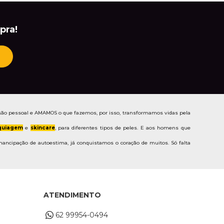
pra!
ão pessoal e AMAMOS o que fazemos, por isso, transformamos vidas pela
uiagem
e
skincare
, para diferentes tipos de peles. E aos homens que
ancipação de autoestima, já conquistamos o coração de muitos. Só falta
ATENDIMENTO
62 99954-0494