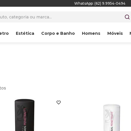
WhatsApp: (62) 9.9954-0494
to, categoria ou marca...
etro
Estética
Corpo e Banho
Homens
Móveis
tos