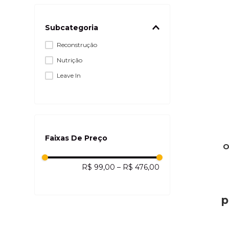
Óleos e Reparadores
Ofertas Imperdíveis
Subcategoria
Reconstrução
Nutrição
Leave In
Faixas De Preço
O
R$ 99,00
–
R$ 476,00
p