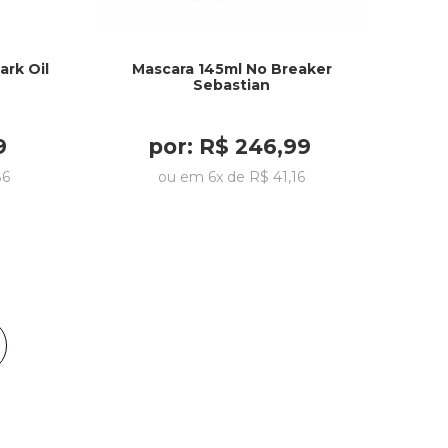
rk Oil
Mascara 145ml No Breaker
Sebastian
9
por:
R$
246
,
99
86
ou em
6
x de
R$
41
,
16