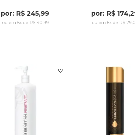
por:
R$
245
,
99
por:
R$
174
,
2
ou em
6
x de
R$
40
,
99
ou em
6
x de
R$
29
,