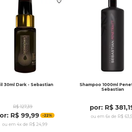
il 30ml Dark - Sebastian
Shampoo 1000ml Penetr
Sebastian
por:
R$
381
,
1
R$
127
,
39
or:
R$
99
,
99
-
22%
ou em
6
x de
R$
63
,
ou em
4
x de
R$
24
,
99