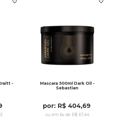
aitt -
Mascara 500ml Dark Oil -
Sebastian
9
por:
R$
404
,
69
53
ou em
6
x de
R$
67
,
44