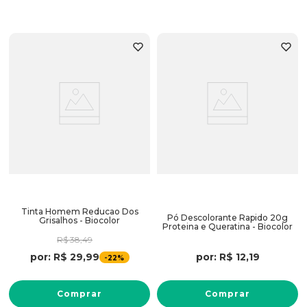
Tinta Homem Reducao Dos
Pó Descolorante Rapido 20g
Grisalhos - Biocolor
Proteina e Queratina - Biocolor
R$
38
,
49
por:
R$
12
,
19
por:
R$
29
,
99
-
22%
Comprar
Comprar