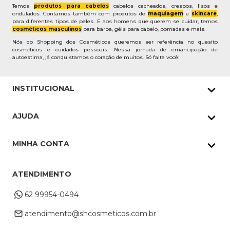
Temos
produtos para cabelos
cabelos cacheados, crespos, lisos e
ondulados. Contamos também com produtos de
maquiagem
e
skincare
,
para diferentes tipos de peles. E aos homens que querem se cuidar, temos
cosméticos masculinos
para barba, géis para cabelo, pomadas e mais.
Nós do Shopping dos Cosméticos queremos ser referência no quesito
cosméticos e cuidados pessoais. Nessa jornada de emancipação de
autoestima, já conquistamos o coração de muitos. Só falta você!
INSTITUCIONAL
Quem Somos
AJUDA
Nossas lojas
Política de Privacidade
Pedidos Whatsapp
MINHA CONTA
Frete e Entrega
Datas Especiais
Meus Pedidos
Troca e Devoluções
ATENDIMENTO
Cupons
Endereço de entrega
Formas de Pagamento
62 99954-0494
Alterar Cadastro
Retire na loja
atendimento@shcosmeticos.com.br
Dúvidas Frequentes