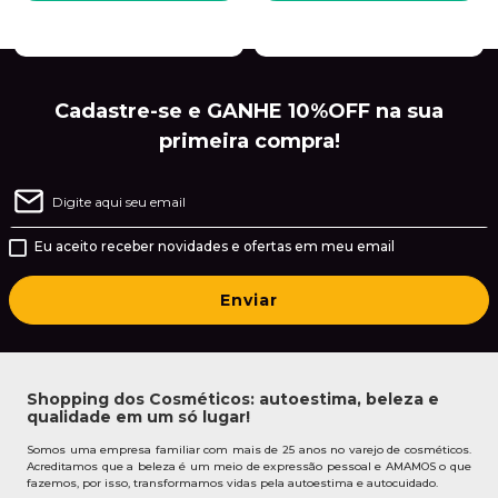
Cadastre-se e GANHE 10%OFF na sua
primeira compra!
Eu aceito receber novidades e ofertas em meu email
Enviar
Shopping dos Cosméticos: autoestima, beleza e
qualidade em um só lugar!
Somos uma empresa familiar com mais de 25 anos no varejo de cosméticos.
Acreditamos que a beleza é um meio de expressão pessoal e AMAMOS o que
fazemos, por isso, transformamos vidas pela autoestima e autocuidado.