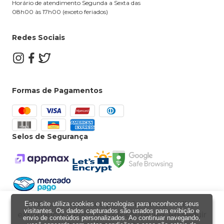
Horário de atendimento Segunda a Sexta das
08h00 às 17h00 (exceto feriados)
Redes Sociais
Formas de Pagamentos
Selos de Segurança
Utilizamos cookies para oferecer a melhor
Este site utiliza cookies e tecnologias para reconhecer seus
Powered by
Developed by
visitantes. Os dados capturados são usados para exibição e
experiência e personalizar conteúdo. Ao seguir
envio de conteúdos personalizados. Ao continuar navegando,