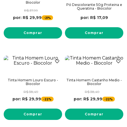
Biocolor
Pó Descolorante 50g Proteina e
Queratina - Biocolor
R$
37
,
99
por:
R$
17
,
09
por:
R$
29
,
99
-
21%
Comprar
Comprar
Tinta Homem Louro Escuro -
Tinta Homem Castanho Medio -
Biocolor
Biocolor
R$
38
,
49
R$
38
,
49
por:
R$
29
,
99
por:
R$
29
,
99
-
-
22%
22%
Comprar
Comprar